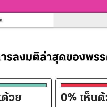
รค
ารลงมติล่าสุดของพร
นด้วย
0
% เห็นด