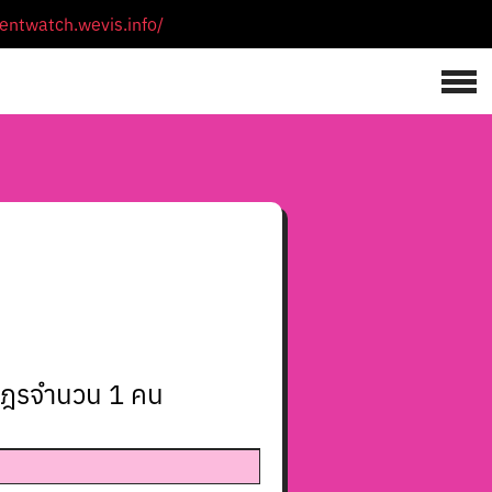
mentwatch.wevis.info/
าษฎรจำนวน
1
คน