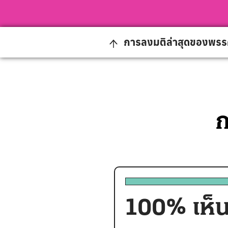
การลงมติล่าสุดของพร
ก
100
% เห็