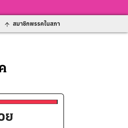
สมาชิกพรรคในสภา
รค
้วย