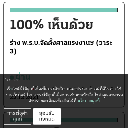
100
% เห็นด้วย
ร่าง พ.ร.บ.จัดตั้งศาลแรงงานฯ (วาระ
3)
ผ่าน
ไทย
EN
เห็นด้วย
1
ไม่เห็นด้วย
0
งดออกเสียง
0
ไม่ลงคะแนน
0
เว็บไซต์นี้ใช้คุกกี้เพื่อเพิ่มประสิทธิภาพและประสบการณ์ที่ดีในการใช้
งานเว็บไซต์ โดยเราจะใช้คุกกี้เมื่อท่านเข้ามาหน้าเว็บไซต์ คุณสามารถ
22.12.2021
อ่านรายละเอียดเพิ่มเติมได้ที่
นโยบายคุกกี้
การตั้งค่า
ยอมรับ
คุกกี้
ทั้งหมด