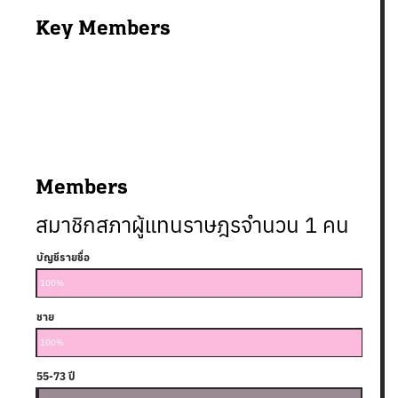
Key Members
Members
สมาชิกสภาผู้แทนราษฎรจำนวน
1
คน
บัญชีรายชื่อ
100%
ชาย
100%
55-73 ปี
25-38 ปี
39-54 ปี
74 ปีขึ้