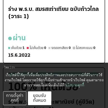
ร่าง พ.ร.บ. สมรสเท่าเทียม ฉบับก้าวไกล
(วาระ 1)
ผ่าน
เห็นด้วย
1
ไม่เห็นด้วย
0
งดออกเสียง
0
ไม่ลงคะแนน
0
15.6.2022
ไทย
EN
เว็บไซต์นี้ใช้คุกกี้เพื่อเพิ่มประสิทธิภาพและประสบการณ์ที่ดีในการใช้
งานเว็บไซต์ โดยเราจะใช้คุกกี้เมื่อท่านเข้ามาหน้าเว็บไซต์ คุณสามารถ
100
% เห็นด้วย
อ่านรายละเอียดเพิ่มเติมได้ที่
นโยบายคุกกี้
การตั้งค่า
ยอมรับ
คุกกี้
ทั้งหมด
ร่าง พ.ร.บ. แพ่งและพาณิชย์ ​(คู่ชีวิต)