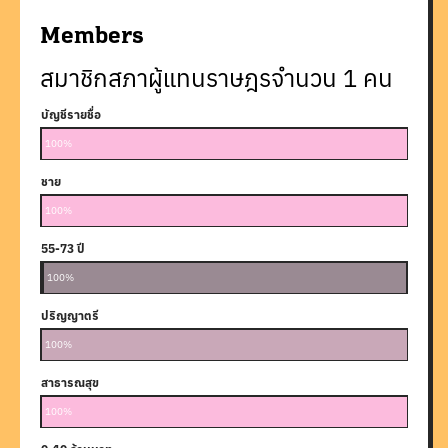
Members
สมาชิกสภาผู้แทนราษฎรจำนวน
1
คน
บัญชีรายชื่อ
100%
ชาย
100%
55-73 ปี
25-38 ปี
39-54 ปี
74 ปีขึ้
100%
0%
0%
0%
ปริญญาตรี
100%
สาธารณสุข
100%