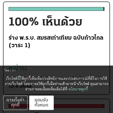
100
% เห็นด้วย
ร่าง พ.ร.บ. สมรสเท่าเทียม ฉบับก้าวไกล
(วาระ 1)
ผ่าน
ไทย
EN
เห็นด้วย
3
ไม่เห็นด้วย
0
งดออกเสียง
0
ไม่ลงคะแนน
0
เว็บไซต์นี้ใช้คุกกี้เพื่อเพิ่มประสิทธิภาพและประสบการณ์ที่ดีในการใช้
งานเว็บไซต์ โดยเราจะใช้คุกกี้เมื่อท่านเข้ามาหน้าเว็บไซต์ คุณสามารถ
15.6.2022
อ่านรายละเอียดเพิ่มเติมได้ที่
นโยบายคุกกี้
การตั้งค่า
ยอมรับ
คุกกี้
ทั้งหมด