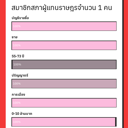
สมาชิกสภาผู้แทนราษฎรจำนวน
1
คน
บัญชีรายชื่อ
100%
ชาย
100%
55-73 ปี
25-38 ปี
39-54 ปี
74 ปีขึ้
100%
0%
0%
0%
ปริญญาตรี
100%
การเมือง
100%
0-10 ล้านบาท
11-100
101-10
1001 ล้
ไม่พบข้
100%