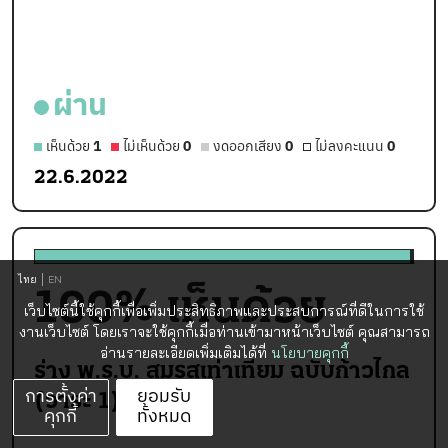
ผ่าน
เห็นด้วย
1
ไม่เห็นด้วย
0
งดออกเสียง
0
ไม่ลงคะแนน
0
22.6.2022
ไทย
EN
100
% เห็นด้วย
เว็บไซต์นี้ใช้คุกกี้เพื่อเพิ่มประสิทธิภาพและประสบการณ์ที่ดีในการใช้
งานเว็บไซต์ โดยเราจะใช้คุกกี้เมื่อท่านเข้ามาหน้าเว็บไซต์ คุณสามารถ
อ่านรายละเอียดเพิ่มเติมได้ที่
นโยบายคุกกี้
ร่าง พ.ร.บ. สมรสเท่าเทียม ฉบับก้าวไกล
การตั้งค่า
ยอมรับ
(วาระ 1)
คุกกี้
ทั้งหมด