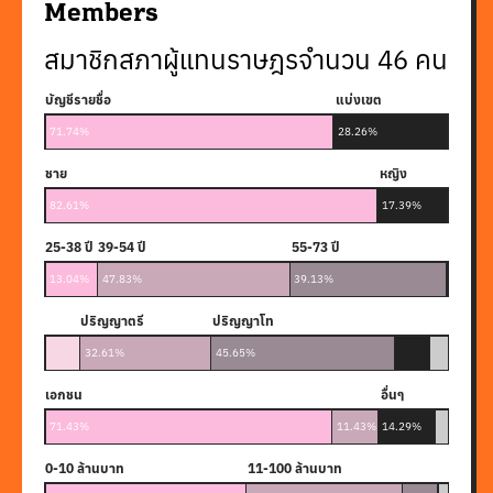
Members
สมาชิกสภาผู้แทนราษฎรจำนวน
46
คน
บัญชีรายชื่อ
แบ่งเขต
71.74%
28.26%
ชาย
หญิง
82.61%
17.39%
25-38 ปี
39-54 ปี
55-73 ปี
74 ปีขึ้
13.04%
47.83%
39.13%
0%
ปริญญาตรี
ปริญญาโท
ต่ำกว่าปริญญาตรี
ปริญญาเอก
ไม่พบข้อมู
32.61%
45.65%
8.70%
8.70%
4.35%
เอกชน
อื่นๆ
กฎหมาย
ไม่พบข้อม
71.43%
11.43%
14.29%
2.86%
0-10 ล้านบาท
11-100 ล้านบาท