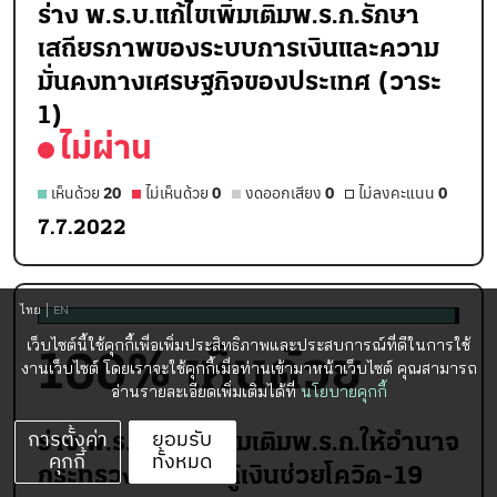
ร่าง พ.ร.บ.แก้ไขเพิ่มเติมพ.ร.ก.รักษา
เสถียรภาพของระบบการเงินและความ
มั่นคงทางเศรษฐกิจของประเทศ (วาระ
1)
ไม่ผ่าน
เห็นด้วย
20
ไม่เห็นด้วย
0
งดออกเสียง
0
ไม่ลงคะแนน
0
7.7.2022
ไทย
EN
เว็บไซต์นี้ใช้คุกกี้เพื่อเพิ่มประสิทธิภาพและประสบการณ์ที่ดีในการใช้
100
% เห็นด้วย
งานเว็บไซต์ โดยเราจะใช้คุกกี้เมื่อท่านเข้ามาหน้าเว็บไซต์ คุณสามารถ
อ่านรายละเอียดเพิ่มเติมได้ที่
นโยบายคุกกี้
การตั้งค่า
ยอมรับ
ร่าง พ.ร.บ.แก้ไขเพิ่มเติมพ.ร.ก.ให้อำนาจ
คุกกี้
ทั้งหมด
กระทรวงการคลังกู้เงินช่วยโควิด-19